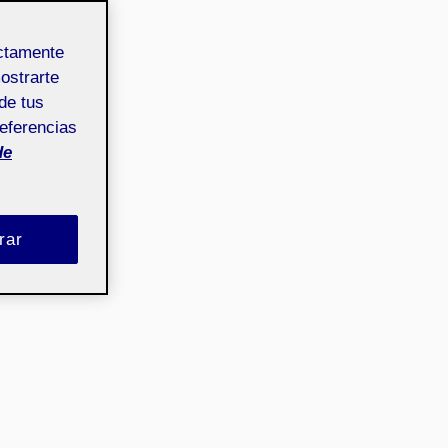
ectamente
mostrarte
de tus
referencias
de
rar