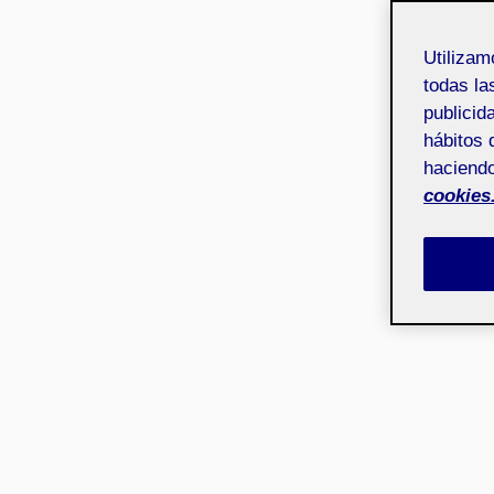
Utiliza
todas la
publicid
hábitos 
haciendo
cookies